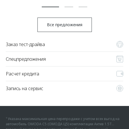
По
Все предложения
Заказ тест-драйва
Спецпредложения
Расчет кредита
Запись на сервис
¹ Указана максимальная цена перепродажи с учетом всех выгод на
автомобиль OMODA C5 (ОМОДА Ц5) комплектации Актив 1.5Т