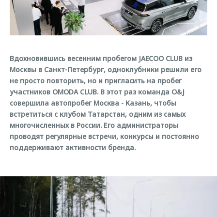
Страхование
Руководства по эксплуатации
Обратная связь
Кредитный калькулятор
Клиентская поддержка
Аксессуары
O&J Автоклуб
Вдохновившись весенним пробегом JAECOO CLUB из
Одежда и сувениры
Клуб владельцев OMODA
Москвы в Санкт-Петербург, одноклубники решили его
Оригинальные аксессуары
Приложение O&J
не просто повторить, но и пригласить на пробег
Запчасти
участников OMODA CLUB. В этот раз команда O&J
Аксессуары
совершила автопробег Москва - Казань, чтобы
Трейд-ин
Одежда и сувениры
встретиться с клубом Татарстан, одним из самых
многочисленных в России. Его администраторы
Калькулятор трейд-ин
Оригинальные аксессуары
проводят регулярные встречи, конкурсы и постоянно
Запчасти
поддерживают активности бренда.