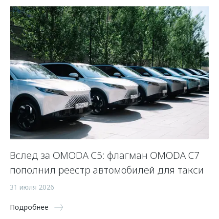
Вслед за OMODA C5: флагман OMODA C7
С
пополнил реестр автомобилей для такси
п
а
31 июля 2026
5 
Подробнее