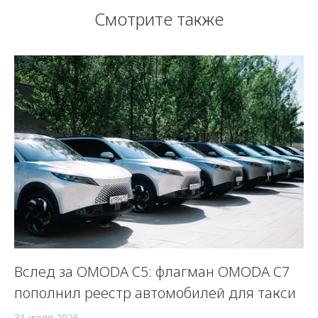
Смотрите также
Вслед за OMODA C5: флагман OMODA C7
С
пополнил реестр автомобилей для такси
п
а
31 июля 2026