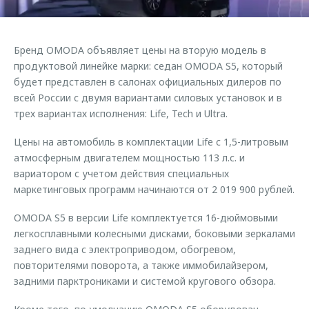
Страхование
Руководства по эксплуатации
Обратная связь
Кредитный калькулятор
Клиентская поддержка
Бренд OMODA объявляет цены на вторую модель в
Аксессуары
O&J Автоклуб
продуктовой линейке марки: седан OMODA S5, который
будет представлен в салонах официальных дилеров по
Одежда и сувениры
Клуб владельцев OMODA
всей России с двумя вариантами силовых установок и в
Оригинальные аксессуары
Приложение O&J
трех вариантах исполнения: Life, Tech и Ultra.
Запчасти
Аксессуары
Цены на автомобиль в комплектации Life с 1,5-литровым
Трейд-ин
атмосферным двигателем мощностью 113 л.с. и
Одежда и сувениры
вариатором с учетом действия специальных
Калькулятор трейд-ин
Оригинальные аксессуары
маркетинговых программ начинаются от 2 019 900 рублей.
Запчасти
OMODA S5 в версии Life комплектуется 16-дюймовыми
легкосплавными колесными дисками, боковыми зеркалами
заднего вида с электроприводом, обогревом,
повторителями поворота, а также иммобилайзером,
задними парктрониками и системой кругового обзора.