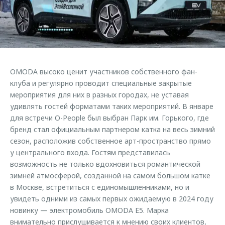
Страхование
Руководства по эксплуатации
Обратная связь
Кредитный калькулятор
Клиентская поддержка
Аксессуары
O&J Автоклуб
Одежда и сувениры
Клуб владельцев OMODA
OMODA высоко ценит участников собственного фан-
Оригинальные аксессуары
Приложение O&J
клуба и регулярно проводит специальные закрытые
Запчасти
мероприятия для них в разных городах, не уставая
Аксессуары
удивлять гостей форматами таких мероприятий. В январе
Трейд-ин
Одежда и сувениры
для встречи O-People был выбран Парк им. Горького, где
бренд стал официальным партнером катка на весь зимний
Калькулятор трейд-ин
Оригинальные аксессуары
сезон, расположив собственное арт-пространство прямо
Запчасти
у центрального входа. Гостям представилась
возможность не только вдохновиться романтической
зимней атмосферой, созданной на самом большом катке
в Москве, встретиться с единомышленниками, но и
увидеть одними из самых первых ожидаемую в 2024 году
новинку — электромобиль OMODA E5. Марка
внимательно прислушивается к мнению своих клиентов,