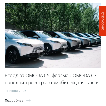
OMODA C5
Вслед за OMODA C5: флагман OMODA C7
С
пополнил реестр автомобилей для такси
п
а
31 июля 2026
5 
Подробнее