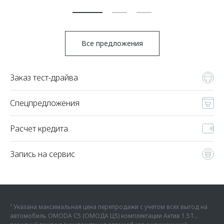
По
Все предложения
Заказ тест-драйва
Спецпредложения
Расчет кредита
Запись на сервис
¹ Указана максимальная цена перепродажи с учетом всех выгод на
автомобиль OMODA C5 (ОМОДА Ц5) комплектации Актив 1.5Т