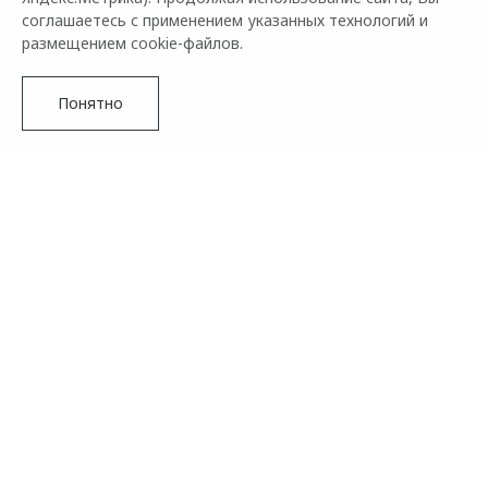
соглашаетесь с применением указанных технологий и
размещением cookie-файлов.
Понятно
Новое поколение
OMODA C5
Управляй будущим
Подробнее
Ранее OMODA C5 уже удостаивалась наивысших