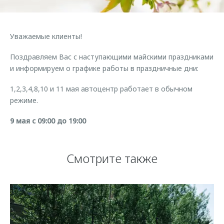
Страхование
Руководства по эксплуатации
Обратная связь
Кредитный калькулятор
Клиентская поддержка
Уважаемые клиенты!
Аксессуары
O&J Автоклуб
Поздравляем Вас с наступающими майскими праздниками
Одежда и сувениры
Клуб владельцев OMODA
и информируем о графике работы в праздничные дни:
Оригинальные аксессуары
Приложение O&J
1,2,3,4,8,10 и 11 мая автоцентр работает в обычном
Запчасти
Аксессуары
режиме.
Трейд-ин
Одежда и сувениры
9 мая с 09:00 до 19:00
Калькулятор трейд-ин
Оригинальные аксессуары
Запчасти
Смотрите также