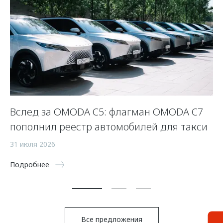
Вслед за OMODA C5: флагман OMODA C7
С
пополнил реестр автомобилей для такси
п
а
31 июля 2026
5 
Подробнее
По
Все предложения