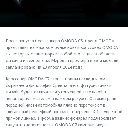
Страхование
Руководства по эксплуатации
Обратная связь
Кредитный калькулятор
Клиентская поддержка
Аксессуары
O&J Автоклуб
Одежда и сувениры
Клуб владельцев OMODA
После запуска бестселлера OMODA С5, бренд OMODA
Оригинальные аксессуары
Приложение O&J
представит на мировом рынке новый кроссовер OMODA
Запчасти
С7, который олицетворяет собой эволюцию в области
Аксессуары
дизайна и технологий. Мировая премьера новой модели
Трейд-ин
Одежда и сувениры
запланирована на 28 апреля 2024 года.
Калькулятор трейд-ин
Оригинальные аксессуары
Кроссовер OMODA C7 станет новым наследником
Запчасти
фирменной философии бренда, а его футуристичный
дизайн будет отличаться утонченной эстетикой и
неповторимым стилем в каждом ракурсе. Острые грани
передней части автомобиля плавно перетекают в
элегантный рельефный профиль, очерченный безупречной
прямой линией, а форма задних фонарей подчеркивает
силу и технологичность. OMODA С7 символизирует