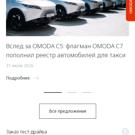
OMODA C5
Вслед за OMODA C5: флагман OMODA C7
С
пополнил реестр автомобилей для такси
п
а
31 июля 2026
5 
Подробнее
По
Все предложения
Заказ тест-драйва