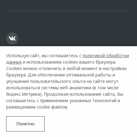
офертой.
Используя сайт, вы соглашаетесь с
политикой обработки
данных
и использованием cookies вашего браузера.
Cookies можно отключить в любой момент в настройках
браузера. Для обеспечения оптимальной работы и
улучшения пользовательского опыта на сайте могут
использоваться системы веб-аналитики (в том числе
Горячая линия OMODA:
+7 (3435) 47-18-08
Яндекс.Метрика). Продолжая использование сайта, Вы
соглашаетесь с применением указанных технологий и
© 2026 Оками Тагил
размещением cookie-файлов.
Модельный ряд
Архивные модели
Контакты
Правовая информация
Понятно