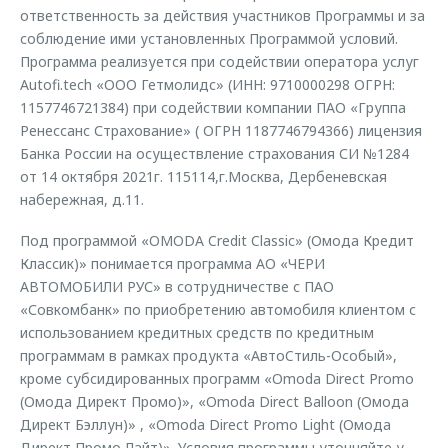
ответственность за действия участников Программы и за
соблюдение ими установленных Программой условий.
Программа реализуется при содействии оператора услуг
Autofi.tech «ООО Гетмолидс» (ИНН: 9710000298 ОГРН:
1157746721384) при содействии компании ПАО «Группа
Ренессанс Страхование» ( ОГРН 1187746794366) лицензия
Банка России на осуществление страхования СИ №1284
от 14 октября 2021г. 115114,г.Москва, Дербеневская
набережная, д.11.
Под программой «OMODA Credit Classic» (Омода Кредит
Классик)» понимается программа АО «ЧЕРИ
АВТОМОБИЛИ РУС» в сотрудничестве с ПАО
«Совкомбанк» по приобретению автомобиля клиентом с
использованием кредитных средств по кредитным
программам в рамках продукта «АвтоCтиль-Особый»,
кроме субсидированных программ «Omoda Direct Promo
(Омода Директ Промо)», «Omoda Direct Balloon (Oмода
Директ Бэллун)» , «Omoda Direct Promo Light (Oмода
Директ Промо Лайт)». Условия программы уточняйте у