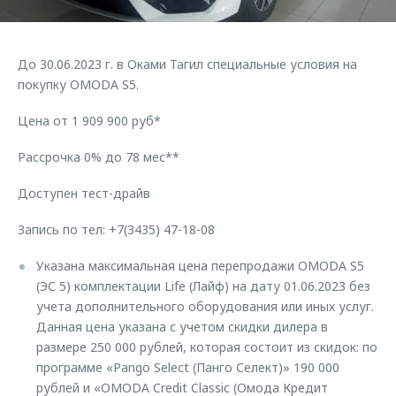
Страхование
Руководства по эксплуатации
Обратная связь
Кредитный калькулятор
Клиентская поддержка
До 30.06.2023 г. в Оками Тагил специальные условия на
Аксессуары
O&J Автоклуб
покупку OMODA S5.
Одежда и сувениры
Клуб владельцев OMODA
Цена от 1 909 900 руб*
Оригинальные аксессуары
Приложение O&J
Рассрочка 0% до 78 мес**
Запчасти
Аксессуары
Доступен тест-драйв
Трейд-ин
Одежда и сувениры
Запись по тел: +7(3435) 47-18-08
Калькулятор трейд-ин
Оригинальные аксессуары
Запчасти
Указана максимальная цена перепродажи OMODA S5
(ЭС 5) комплектации Life (Лайф) на дату 01.06.2023 без
учета дополнительного оборудования или иных услуг.
Данная цена указана с учетом скидки дилера в
размере 250 000 рублей, которая состоит из скидок: по
программе «Pango Select (Панго Селект)» 190 000
рублей и «OMODA Credit Classic (Омода Кредит