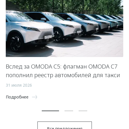
Вслед за OMODA C5: флагман OMODA C7
С
пополнил реестр автомобилей для такси
п
а
31 июля 2026
5 
Подробнее
По
Все предложения