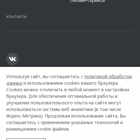
Онлайн-сервисы
platformId=alfasite
Кредит предоставляет АО Альфа-Банк. ИНН
7728168971 ОГРН 1027700067328 место нахождение 107078, г.
Москва, ул. Каланчевская, д. 27. Ген.лицензия ЦБ РФ № 1326 от
КОНТАКТЫ
16.01.2015. Предложение ограничено и не является публичной
офертой.
Используя сайт, вы соглашаетесь с
политикой обработки
данных
и использованием cookies вашего браузера.
Cookies можно отключить в любой момент в настройках
браузера. Для обеспечения оптимальной работы и
улучшения пользовательского опыта на сайте могут
использоваться системы веб-аналитики (в том числе
Горячая линия OMODA:
+7 (3435) 47-18-08
Яндекс.Метрика). Продолжая использование сайта, Вы
соглашаетесь с применением указанных технологий и
© 2026 Оками Тагил
размещением cookie-файлов.
Модельный ряд
Архивные модели
Контакты