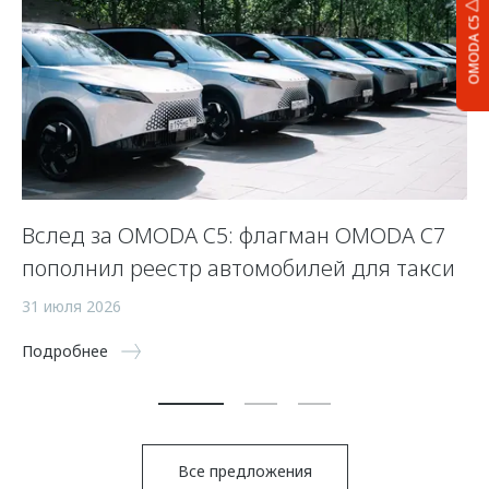
OMODA C5
Вслед за OMODA C5: флагман OMODA C7
С
пополнил реестр автомобилей для такси
п
а
31 июля 2026
5 
Подробнее
По
Все предложения