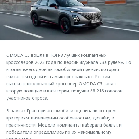
Страхование
Руководства по эксплуатации
Обратная связь
Кредитный калькулятор
Клиентская поддержка
Аксессуары
O&J Автоклуб
Одежда и сувениры
Клуб владельцев OMODA
Оригинальные аксессуары
Приложение O&J
OMODA C5 вошла в ТОП-3 лучших компактных
Запчасти
Аксессуары
кроссоверов 2023 года по версии журнала «За рулем». По
итогам ежегодной автомобильной премии, которая
Трейд-ин
Одежда и сувениры
считается одной из самых престижных в России,
Калькулятор трейд-ин
Оригинальные аксессуары
высокотехнологичный кроссовер OMODA C5 занял
вторую позицию в категории, получив 68 216 голосов
Запчасти
участников опроса.
В рамках Гран-при автомобили оценивали по трем
критериям: инженерным особенностям, дизайну и
практичности. Модели-номинанты набирали баллы, и
победители определились по их максимальному