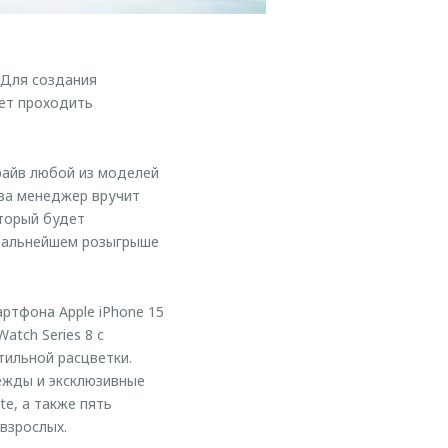
 Для создания
дет проходить
райв любой из моделей
ва менеджер вручит
торый будет
 дальнейшем розыгрыше
ртфона Apple iPhone 15
atch Series 8 с
тильной расцветки.
ежды и эксклюзивные
e, а также пять
взрослых.