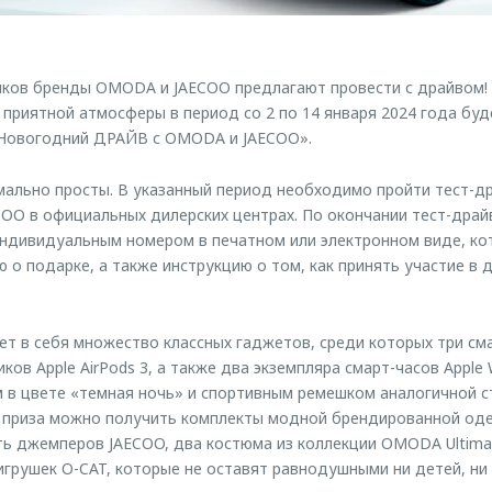
иков бренды OMODA и JAECOO предлагают провести с драйвом!
 приятной атмосферы в период со 2 по 14 января 2024 года бу
«Новогодний ДРАЙВ с OMODA и JAECOO».
мально просты. В указанный период необходимо пройти тест-д
OO в официальных дилерских центрах. По окончании тест-драй
индивидуальным номером в печатном или электронном виде, ко
о подарке, а также инструкцию о том, как принять участие в
т в себя множество классных гаджетов, среди которых три сма
ков Apple AirPods 3, а также два экземпляра смарт-часов Apple W
в цвете «темная ночь» и спортивным ремешком аналогичной с
е приза можно получить комплекты модной брендированной од
ять джемперов JAECOO, два костюма из коллекции OMODA Ultimat
игрушек O-CAT, которые не оставят равнодушными ни детей, ни 