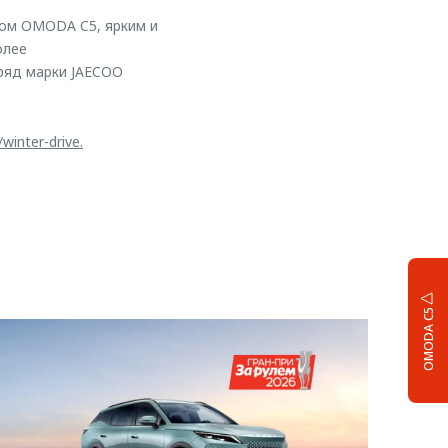
ом OMODA C5, ярким и
олее
ряд марки JAECOO
/winter-drive.
OMODA C5