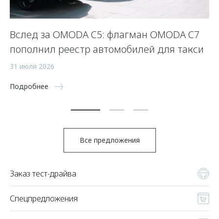
Вслед за OMODA C5: флагман OMODA C7
С
пополнил реестр автомобилей для такси
п
а
31 июля 2026
5 
Подробнее
По
Все предложения
Заказ тест-драйва
Спецпредложения