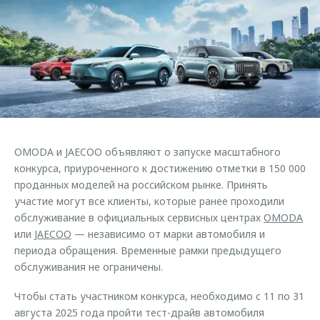
Страхование
Руководства по эксплуатации
Обратная связь
Кредитный калькулятор
Клиентская поддержка
Аксессуары
O&J Автоклуб
Одежда и сувениры
Клуб владельцев OMODA
Оригинальные аксессуары
Приложение O&J
Запчасти
Аксессуары
OMODA и JAECOO объявляют о запуске масштабного
Трейд-ин
Одежда и сувениры
конкурса, приуроченного к достижению отметки в 150 000
проданных моделей на российском рынке. Принять
Калькулятор трейд-ин
Оригинальные аксессуары
участие могут все клиенты, которые ранее проходили
Запчасти
обслуживание в официальных сервисных центрах
OMODA
или
JAECOO
— независимо от марки автомобиля и
периода обращения. Временные рамки предыдущего
обслуживания не ограничены.
Чтобы стать участником конкурса, необходимо с 11 по 31
августа 2025 года пройти тест-драйв автомобиля