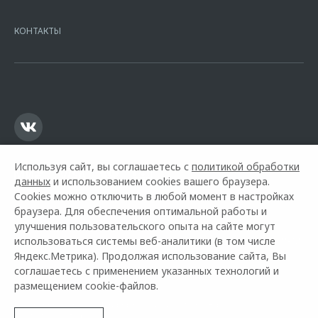
7728168971 ОГРН 1027700067328 место нахождение 107078, г.
Москва, ул. Каланчевская, д. 27. Ген.лицензия ЦБ РФ № 1326 от
КОНТАКТЫ
16.01.2015. Предложение ограничено и не является публичной
офертой.
Используя сайт, вы соглашаетесь с
политикой обработки
данных
и использованием cookies вашего браузера.
Cookies можно отключить в любой момент в настройках
браузера. Для обеспечения оптимальной работы и
улучшения пользовательского опыта на сайте могут
использоваться системы веб-аналитики (в том числе
Горячая линия OMODA:
+7 (3435) 47-18-08
Яндекс.Метрика). Продолжая использование сайта, Вы
соглашаетесь с применением указанных технологий и
© 2026 Оками Тагил
размещением cookie-файлов.
Модельный ряд
Архивные модели
Контакты
Правовая информация