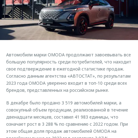
Страхование
Руководства по эксплуатации
Обратная связь
Кредитный калькулятор
Клиентская поддержка
Аксессуары
O&J Автоклуб
Одежда и сувениры
Клуб владельцев OMODA
Оригинальные аксессуары
Приложение O&J
Автомобили марки OMODA продолжают завоевывать все
Запчасти
Аксессуары
большую популярность среди потребителей, что находит
свое подтверждение в ежегодной статистике продаж.
Трейд-ин
Одежда и сувениры
Согласно данным агентства «АВТОСТАТ», по результатам
Калькулятор трейд-ин
Оригинальные аксессуары
2023 года OMODA уверенно входит в топ-10 среди всех
брендов, представленных на российском рынке.
Запчасти
В декабре было продано 3 519 автомобилей марки, а
совокупный объем продукции, реализованной в течение
двенадцати месяцев, составил 41 983 единицы, что
означает рост в 3 288 % по сравнению с 2022 годом. При
этом общая доля продаж автомобилей OMODA на