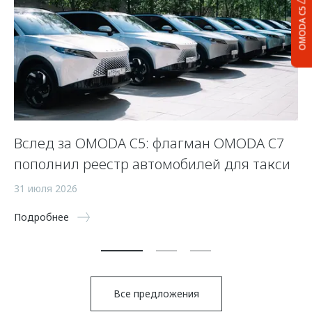
OMODA C5
Вслед за OMODA C5: флагман OMODA C7
С
пополнил реестр автомобилей для такси
п
а
31 июля 2026
5 
Подробнее
По
Все предложения