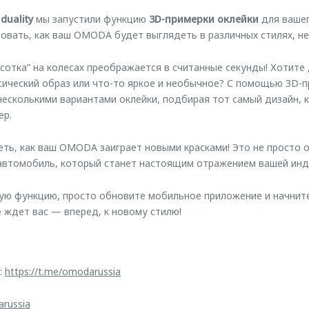
iduality
мы запустили функцию
3D-примерки оклейки
для вашег
овать, как ваш OMODA будет выглядеть в различных стилях, не
асотка” на колесах преображается в считанные секунды! Хотите
ссический образ или что-то яркое и необычное? С помощью 3D-
несколькими вариантами оклейки, подбирая тот самый дизайн,
ер.
еть, как ваш OMODA заиграет новыми красками! Это не просто 
автомобиль, который станет настоящим отражением вашей инд
ую функцию, просто обновите мобильное приложение и начните
ждет вас — вперед, к новому стилю!
:
https://t.me/omodarussia
arussia