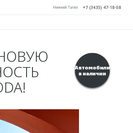
+7 (3435) 47-18-08
Нижний Тагил
 НОВУЮ
НОСТЬ
Автомобили
в наличии
DA!