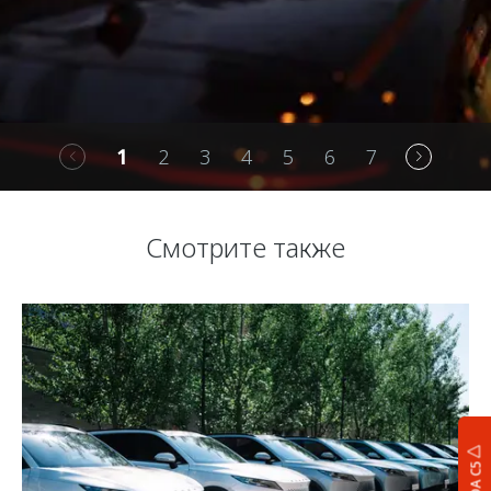
1
2
3
4
5
6
7
Смотрите также