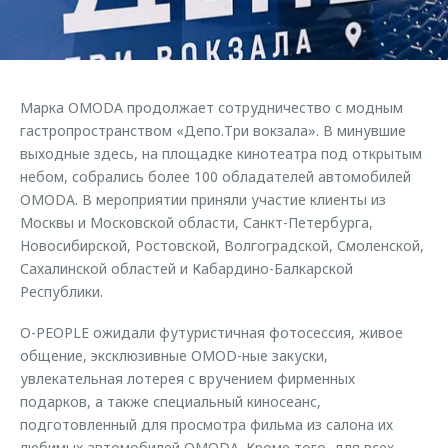
Страхование
Руководства по эксплуатации
Обратная связь
Кредитный калькулятор
Клиентская поддержка
Аксессуары
O&J Автоклуб
Марка OMODA продолжает сотрудничество с модным
Одежда и сувениры
Клуб владельцев OMODA
гастропространством «Депо.Три вокзала». В минувшие
Оригинальные аксессуары
Приложение O&J
выходные здесь, на площадке кинотеатра под открытым
небом, собрались более 100 обладателей автомобилей
Запчасти
Аксессуары
OMODA. В мероприятии приняли участие клиенты из
Москвы и Московской области, Санкт-Петербурга,
Трейд-ин
Одежда и сувениры
Новосибирской, Ростовской, Волгоградской, Смоленской,
Калькулятор трейд-ин
Оригинальные аксессуары
Сахалинской областей и Кабардино-Балкарской
Республики.
Запчасти
O-PEOPLE ожидали футуристичная фотосессия, живое
общение, эксклюзивные OMOD-ные закуски,
увлекательная лотерея с вручением фирменных
подарков, а также специальный киносеанс,
подготовленный для просмотра фильма из салона их
любимых автомобилей OMODA. Кроме того, для всех