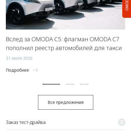
OMODA C5
Вслед за OMODA C5: флагман OMODA C7
С
пополнил реестр автомобилей для такси
п
а
31 июля 2026
5 
Подробнее
По
Все предложения
Заказ тест-драйва