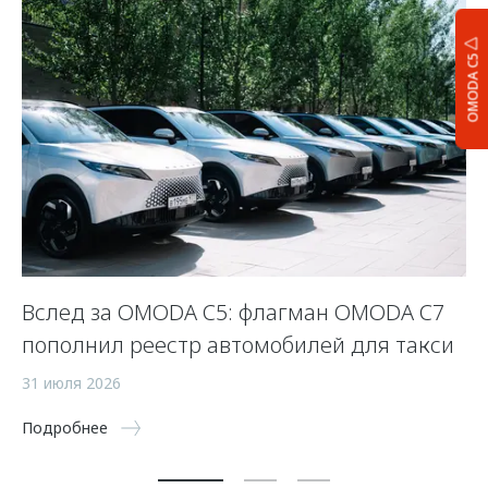
OMODA C5
Вслед за OMODA C5: флагман OMODA C7
С
пополнил реестр автомобилей для такси
п
а
31 июля 2026
5 
Подробнее
По