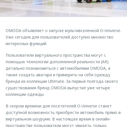
Страхование
Руководства по эксплуатации
Обратная связь
Кредитный калькулятор
Клиентская поддержка
Аксессуары
O&J Автоклуб
OMODA объявляет о запуске мультивселенной O-Universe.
Одежда и сувениры
Клуб владельцев OMODA
Уже сегодня для пользователей доступно множество
Оригинальные аксессуары
Приложение O&J
интересных функций.
Запчасти
Пользователи виртуального пространства могут с
Аксессуары
помощью технологии дополненной реальности (AR)
Трейд-ин
Одежда и сувениры
детально познакомиться с автомобилями OMODA, а
Калькулятор трейд-ин
Оригинальные аксессуары
также создать аватара и примерить на себя одежду
бренда из коллекции Ultimate. За первые полгода своего
Запчасти
существования бренд OMODA выпустил уже четыре
коллекции одежды.
В скором времени для посетителей O-Universe станет
доступной возможность приобрести автомобиль прямо в
виртуальном шоуруме. В настоящее время в онлайн-
пространстве пользователи могут увидеть только