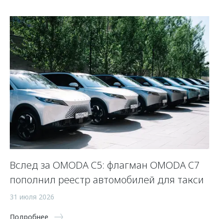
 и
Вслед за OMODA C5: флагман OMODA C7
С
пополнил реестр автомобилей для такси
п
а
31 июля 2026
5 
Подробнее