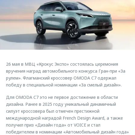
Страхование
Руководства по эксплуатации
Обратная связь
Кредитный калькулятор
Клиентская поддержка
Аксессуары
O&J Автоклуб
Одежда и сувениры
Клуб владельцев OMODA
Оригинальные аксессуары
Приложение O&J
Запчасти
Аксессуары
26 мая в МВЦ «Крокус Экспо» состоялась церемония
Трейд-ин
Одежда и сувениры
вручения наград автомобильного конкурса Гран-при «За
рулем». Флагманский кроссовер OMODA C7 одержал
Калькулятор трейд-ин
Оригинальные аксессуары
победу в специальной номинации «За смелый дизайн».
Запчасти
Для OMODA C7 это не первое достижение в области
дизайна. Ранее в 2025 году уникальный динамичный
силуэт кроссовера был отмечен престижной
международной наградой French Design Award, а также
получил приз «Дизайн года» от VOICE и стал
победителем в номинации «Автомобильный дизайн года»