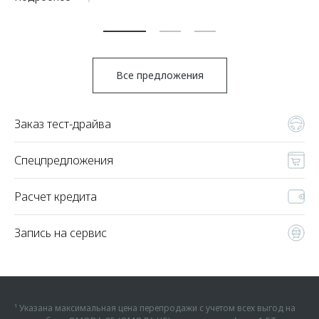
По
Все предложения
Заказ тест-драйва
Спецпредложения
Расчет кредита
Запись на сервис
¹ Указана максимальная цена перепродажи с учетом всех выгод на